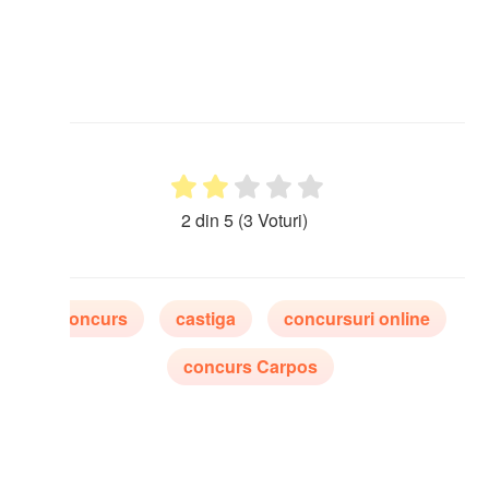
2 din 5
(3 Voturi)
oncurs
castiga
concursuri online
concurs Carpos