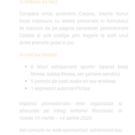
Ce trebuie sa faci:
Cumpara orice sortiment Carpos, inscrie bonul
fiscal impreuna cu datele personale in formularul
de concurs de pe pagina campaniei promotionale
Carpos si poti castiga prin tragere la sorti unul
dintre premiile puse in joc.
Ce poti sa castigi:
5 kituri echipament sportiv (aparat body
fitness, saltea fitness, set gantere aerobic)
5 perechi de casti audio on-ear wireless
1 espressor automat Philips
ampania promotionala este organizata si
sfasurata pe intreg teritoriul Romaniei, in
rioada 10 martie – 14 aprilie 2023.
est concurs nu este sponsorizat, administrat sau