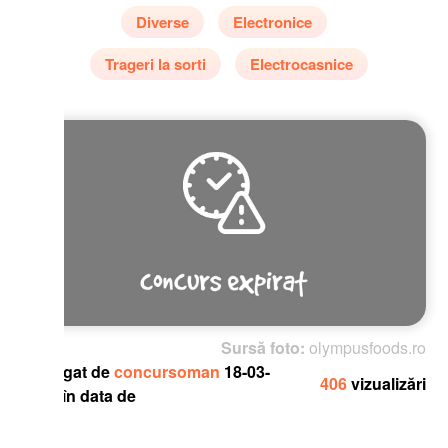
Diverse
Electronice
Trageri la sorti
Electrocasnice
Sursă foto:
olympusfoods.ro
gat de
concursoman
18-03-
406
vizualizări
în data de