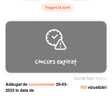
Trageri la sorti
Sursă foto:
brd.ro
Adăugat de
concursoman
29-03-
783
vizualizări
2023 în data de