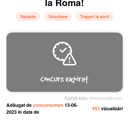
la Roma!
Vacante
Vouchere
Trageri la sorti
Sursă foto:
birramoretti.com
Adăugat de
concursoman
13-06-
457
vizualizări
2023 în data de