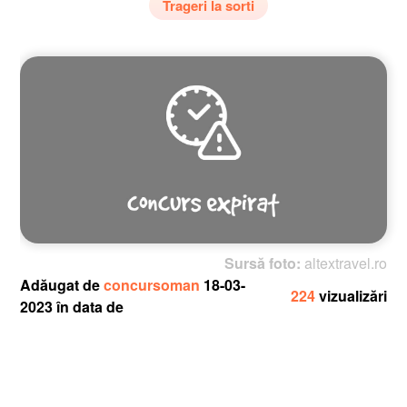
Trageri la sorti
Sursă foto:
altextravel.ro
Adăugat de
concursoman
18-03-
224
vizualizări
2023 în data de