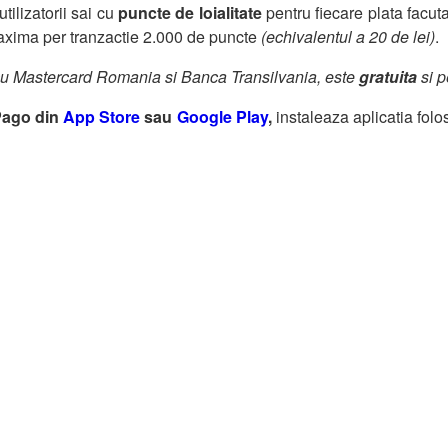
ilizatorii sai cu
puncte de loialitate
pentru fiecare plata facuta
axima per tranzactie 2.000 de puncte
(echivalentul a 20 de lei)
.
 cu Mastercard Romania si Banca Transilvania, este
gratuita
si p
 Pago din
App Store
sau
Google Play
,
instaleaza aplicatia fol