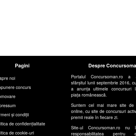
Pagini
Despre Concursom
Portalul Concursoman.ro a 
spre noi
sfârșitul lunii septembrie 2016, c
opunere concurs
a anunța ultimele concursuri 
piața românească.
omovare
Suntem cel mai mare site de 
pressum
online, cu site de concursuri acti
meni și condiții
premii reale în fiecare zi.
itica de confidențialitate
Site-ul Concursoman.ro nu 
itica de cookie-uri
responsabilitatea pentru ev