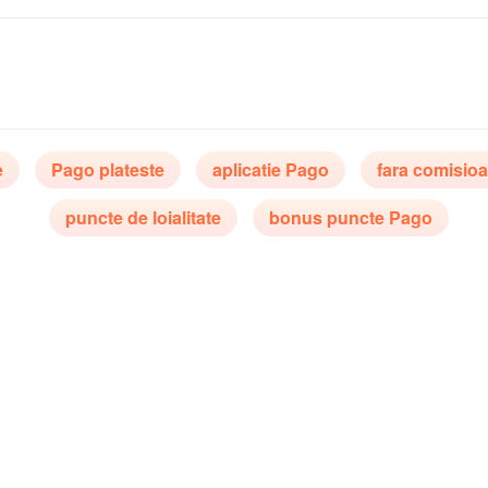
e
Pago plateste
aplicatie Pago
fara comisio
puncte de loialitate
bonus puncte Pago