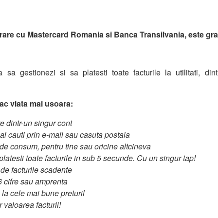
orare cu Mastercard Romania si Banca Transilvania, este grat
sa gestionezi si sa platesti toate facturile la utilitati, din
 fac viata mai usoara:
re dintr-un singur cont
mai cauti prin e-mail sau casuta postala
 de consum, pentru tine sau oricine altcineva
latesti toate facturile in sub 5 secunde. Cu un singur tap!
i de facturile scadente
6 cifre sau amprenta
 la cele mai bune preturil
r valoarea facturii!