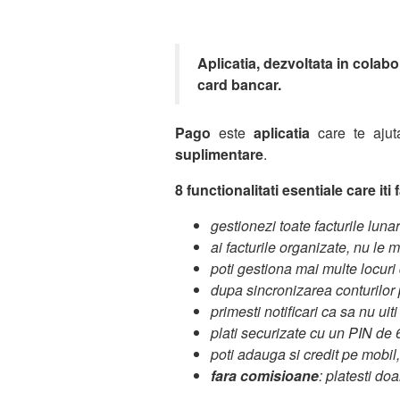
Aplicatia, dezvoltata in colab
card bancar.
Pago
este
aplicatia
care te ajuta 
suplimentare
.
8 functionalitati esentiale care iti
gestionezi toate facturile luna
ai facturile organizate, nu le 
poti gestiona mai multe locuri
dupa sincronizarea conturilor p
primesti notificari ca sa nu uit
plati securizate cu un PIN de 
poti adauga si credit pe mobil,
fara comisioane
: platesti doa