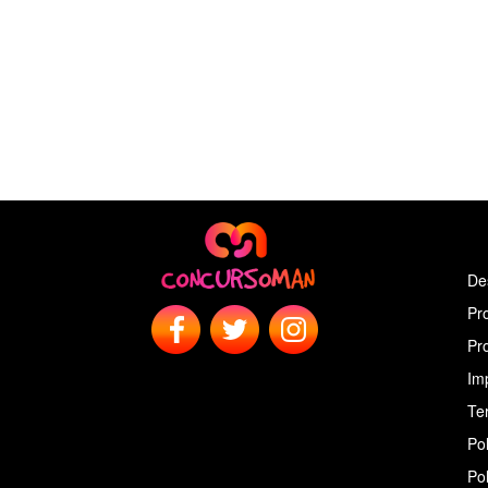
De
Pr
Pr
Im
Ter
Pol
Pol