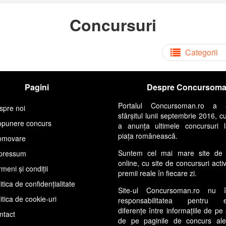
Concursuri
Categorii
Pagini
Despre Concursom
Portalul Concursoman.ro a 
spre noi
sfârșitul lunii septembrie 2016, c
opunere concurs
a anunța ultimele concursuri 
piața românească.
omovare
Suntem cel mai mare site de 
pressum
online, cu site de concursuri acti
meni și condiții
premii reale în fiecare zi.
itica de confidențialitate
Site-ul Concursoman.ro nu 
itica de cookie-uri
responsabilitatea pentru ev
diferențe între informațiile de pe 
ntact
de pe paginile de concurs ale s