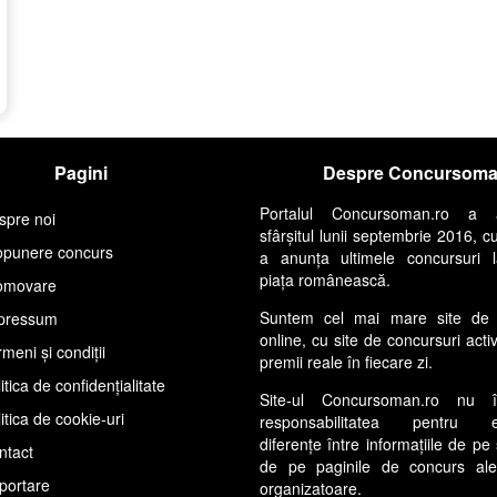
Pagini
Despre Concursom
Portalul Concursoman.ro a 
spre noi
sfârșitul lunii septembrie 2016, c
opunere concurs
a anunța ultimele concursuri 
piața românească.
omovare
Suntem cel mai mare site de 
pressum
online, cu site de concursuri acti
meni și condiții
premii reale în fiecare zi.
itica de confidențialitate
Site-ul Concursoman.ro nu 
itica de cookie-uri
responsabilitatea pentru ev
diferențe între informațiile de pe 
ntact
de pe paginile de concurs ale s
portare
organizatoare.