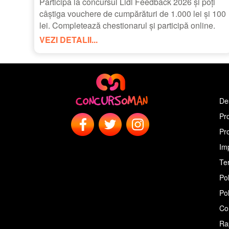
Participă la concursul Lidl Feedback 2026 și poți
câștiga vouchere de cumpărături de 1.000 lei și 100
lei. Completează chestionarul și participă online.
VEZI DETALII...
De
Pr
Pr
Im
Ter
Pol
Pol
Co
Ra