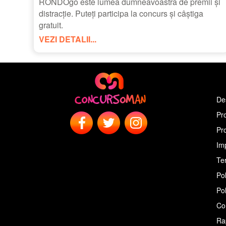
RONDOgo este lumea dumneavoastră de premii și
distracție. Puteți participa la concurs și câștiga
gratuit.
VEZI DETALII...
De
Pr
Pr
Im
Ter
Pol
Pol
Co
Ra