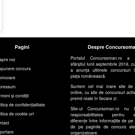
Pagini
Despre Concursom
Portalul Concursoman.ro a 
spre noi
sfârșitul lunii septembrie 2016, c
opunere concurs
a anunța ultimele concursuri 
piața românească.
omovare
Suntem cel mai mare site de 
pressum
online, cu site de concursuri acti
meni și condiții
premii reale în fiecare zi.
itica de confidențialitate
Site-ul Concursoman.ro nu 
itica de cookie-uri
responsabilitatea pentru ev
diferențe între informațiile de pe 
ntact
de pe paginile de concurs ale s
portare
organizatoare.