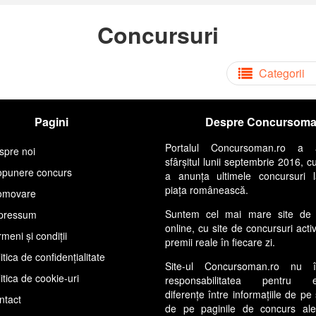
Concursuri
Categorii
Pagini
Despre Concursom
Portalul Concursoman.ro a 
spre noi
sfârșitul lunii septembrie 2016, c
opunere concurs
a anunța ultimele concursuri 
piața românească.
omovare
Suntem cel mai mare site de 
pressum
online, cu site de concursuri acti
meni și condiții
premii reale în fiecare zi.
itica de confidențialitate
Site-ul Concursoman.ro nu 
itica de cookie-uri
responsabilitatea pentru ev
diferențe între informațiile de pe 
ntact
de pe paginile de concurs ale s