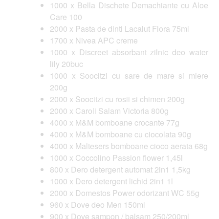
1000 x Bella Dischete Demachiante cu Aloe
Care 100
2000 x Pasta de dinti Lacalut Flora 75ml
1700 x Nivea APC creme
1000 x Discreet absorbant zilnic deo water
lily 20buc
1000 x Soocitzi cu sare de mare si miere
200g
2000 x Soocitzi cu rosii si chimen 200g
2000 x Caroli Salam Victoria 800g
4000 x M&M bomboane crocante 77g
4000 x M&M bomboane cu ciocolata 90g
4000 x Maltesers bomboane cioco aerata 68g
1000 x Coccolino Passion flower 1,45l
800 x Dero detergent automat 2in1 1,5kg
1000 x Dero detergent lichid 2in1 1l
2000 x Domestos Power odorizant WC 55g
960 x Dove deo Men 150ml
900 x Dove sampon / balsam 250/200ml