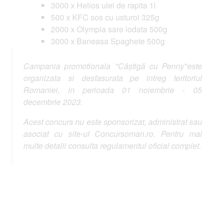
3000 x Helios ulei de rapita 1l
500 x KFC sos cu usturoi 325g
2000 x Olympia sare iodata 500g
3000 x Baneasa Spaghete 500g​
Campania promotionala "Câștigă cu Penny"este
organizata si desfasurata pe intreg teritoriul
Romaniei, in perioada 01 noiembrie - 05
decembrie 2023.
Acest concurs nu este sponsorizat, administrat sau
asociat cu site-ul Concursoman.ro. Pentru mai
multe detalii consulta regulamentul oficial complet.