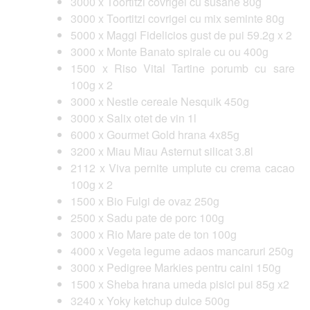
3000 x Toortitzi covrigei cu susane 80g
3000 x Toortitzi covrigei cu mix seminte 80g
5000 x Maggi Fidelicios gust de pui 59.2g x 2
3000 x Monte Banato spirale cu ou 400g
1500 x Riso Vital Tartine porumb cu sare
100g x 2
3000 x Nestle cereale Nesquik 450g
3000 x Salix otet de vin 1l
6000 x Gourmet Gold hrana 4x85g
3200 x Miau Miau Asternut silicat 3.8l
2112 x Viva pernite umplute cu crema cacao
100g x 2
1500 x Bio Fulgi de ovaz 250g
2500 x Sadu pate de porc 100g
3000 x Rio Mare pate de ton 100g
4000 x Vegeta legume adaos mancaruri 250g
3000 x Pedigree Markies pentru caini 150g
1500 x Sheba hrana umeda pisici pui 85g x2
3240 x Yoky ketchup dulce 500g