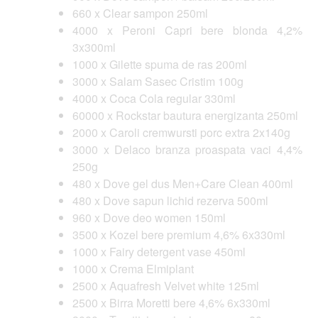
660 x Clear sampon 250ml
4000 x Peroni Capri bere blonda 4,2%
3x300ml
1000 x Gilette spuma de ras 200ml
3000 x Salam Sasec Cristim 100g
4000 x Coca Cola regular 330ml
60000 x Rockstar bautura energizanta 250ml
2000 x Caroli cremwursti porc extra 2x140g
3000 x Delaco branza proaspata vaci 4,4%
250g
480 x Dove gel dus Men+Care Clean 400ml
480 x Dove sapun lichid rezerva 500ml
960 x Dove deo women 150ml
3500 x Kozel bere premium 4,6% 6x330ml
1000 x Fairy detergent vase 450ml
1000 x Crema Elmiplant
2500 x Aquafresh Velvet white 125ml
2500 x Birra Moretti bere 4,6% 6x330ml