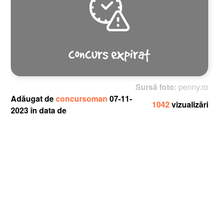
Sursă foto:
penny.ro
Adăugat de
concursoman
07-11-
1042
vizualizări
2023 în data de