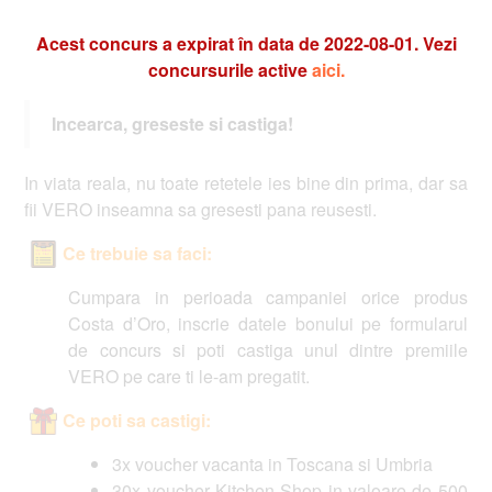
Acest concurs a expirat în data de 2022-08-01. Vezi
concursurile active
aici.
Incearca, greseste si castiga!
In viata reala, nu toate retetele ies bine din prima, dar sa
fii VERO inseamna sa gresesti pana reusesti.
Ce trebuie sa faci:
Cumpara in perioada campaniei orice produs
Costa d’Oro, inscrie datele bonului pe formularul
de concurs si poti castiga unul dintre premiile
VERO pe care ti le-am pregatit.
Ce poti sa castigi:
3x voucher vacanta in Toscana si Umbria
30x voucher Kitchen Shop in valoare de 500