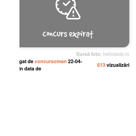
Sursă foto:
hellotaste.ro
gat de
concursoman
22-04-
613
vizualizări
în data de