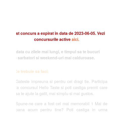
t concurs a expirat în data de 2023-06-05. Vezi
concursurile active
aici.
data cu zilele mai lungi, e timpul sa te bucuri
 sarbatori si weekend-uri mai calduroase.
Ce trebuie sa faci:
Gateste impreuna si pentru cei dragi tie. Participa
la concursul Hello Taste si poti castiga premii care
sa te ajute la gatit, mai simplu si mai gustos.
Spune-ne care a fost cel mai memorabil 1 Mai de
pana acum pentru tine? Poti castiga in urma