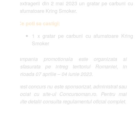
extragerii din 2 mai 2023 un gratar pe carbuni cu
afumatoare Kring Smoker.
Ce poti sa castigi:
1 x gratar pe carbuni cu afumatoare Kring
Smoker
ampania promotionala este organizata si
sfasurata pe intreg teritoriul Romaniei, in
rioada 07 aprilie – 04 iunie 2023.
est concurs nu este sponsorizat, administrat sau
ociat cu site-ul Concursoman.ro. Pentru mai
lte detalii consulta regulamentul oficial complet.