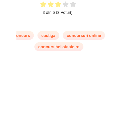
3 din 5
(8 Voturi)
oncurs
castiga
concursuri online
concurs hellotaste.ro