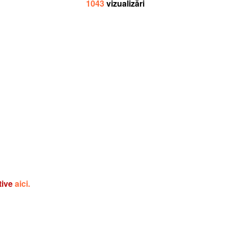
1043
vizualizări
tive
aici.