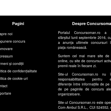
Pagini
Despre Concursom
Portalul Concursoman.ro a 
spre noi
sfârșitul lunii septembrie 2016, c
opunere concurs
a anunța ultimele concursuri 
piața românească.
omovare
Suntem cel mai mare site de 
pressum
online, cu site de concursuri acti
meni și condiții
premii reale în fiecare zi.
itica de confidențialitate
Site-ul Concursoman.ro nu 
itica de cookie-uri
responsabilitatea pentru ev
diferențe între informațiile de pe 
ntact
de pe paginile de concurs ale s
portare
organizatoare.
Site-ul Concursoman.ro este ope
Com-Ambul S.R.L., CUI 524552, 