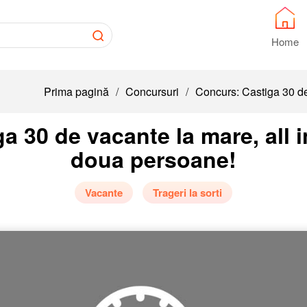
Home
Prima pagină
/
Concursuri
/
Concurs: Castiga 30 de
a 30 de vacante la mare, all i
doua persoane!
Vacante
Trageri la sorti