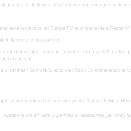
ta la mare, all inclusive, de 4* pentru doua persoane! In fiecar
inscrie-te la concurs, iar Europa FM te trimite la Mera Resort 4*
a in fiecare zi o noua parola.
rul de inscriere, apoi ramai pe frecventele Europa FM, de luni
daca ai castigat.
de o vacanta? Sorin Niculescu sau Radu Constantinescu te vor 
opti, camera dubla cu all-inclusive, pentru 2 adulti, la Mera Res
gratie la mare!" este organizata si desfasurata pe intreg ter