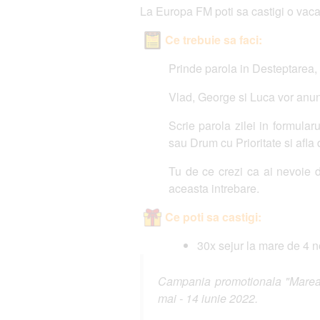
La Europa FM poti sa castigi o vacan
Ce trebuie sa faci:
Prinde parola in Desteptarea, 
Vlad, George si Luca vor anunt
Scrie parola zilei in formula
sau Drum cu Prioritate si afla 
Tu de ce crezi ca ai nevoie 
aceasta intrebare.
Ce poti sa castigi:
30x sejur la mare de 4 n
Campania promotionala "Marea mi
mai - 14 iunie 2022.