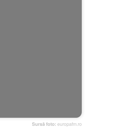
Sursă foto:
europafm.ro