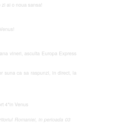
e zi ai o noua sansa!
 Venus!
 pana vineri, asculta Europa Express
suna ca sa raspunzi, in direct, la
ort 4*in Venus
itoriul Romaniei, in perioada 03